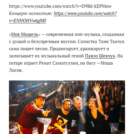
https://www.youtube.com/watch?v=D9Bd-kEPMow
Концерт полностью:
https://www.youtube.com/watch?
v=ENHOHVw6gM0
«
Моя Мишель
» — современная поп-музыка, созданная
с душой и безупречным вкусом. Солистка Таня Ткачук
сама пишет песни. Продюсирует, аранжирует и
записывает их музыкальный гений
Павло Шевчук
. На
гитаре играет Ренат Самигуллин, на басу —Миша
Лисов.