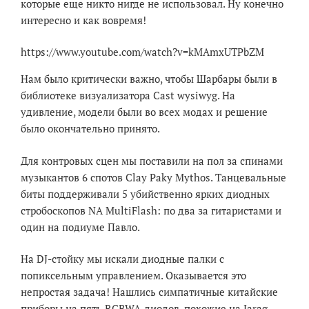
которые еще никто нигде не использовал. Ну конечно
интересно и как вовремя!
https://www.youtube.com/watch?v=kMAmxUTPbZM
Нам было критически важно, чтобы Шарбары были в
библиотеке визуализатора Cast wysiwyg. На
удивление, модели были во всех модах и решение
было окончательно принято.
Для контровых сцен мы поставили на пол за спинами
музыкантов 6 спотов Clay Paky Mythos. Танцевальные
биты поддерживали 5 убийственно ярких диодных
стробоскопов NA MultiFlash: по два за гитаристами и
один на подиуме Павло.
На DJ-стойку мы искали диодные палки с
попиксельным управлением. Оказывается это
непростая задача! Нашлись симпатичные китайские
приборы на пять RGBWA-диодов, похожие на Jarag-